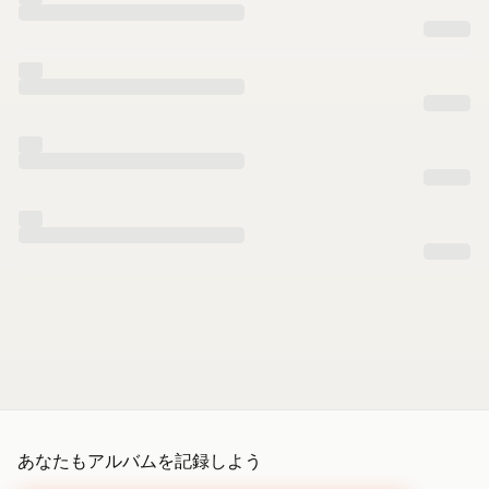
あなたもアルバムを記録しよう