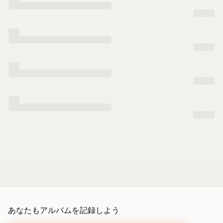
あなたもアルバムを記録しよう