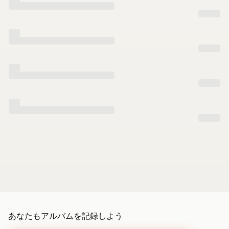
あなたもアルバムを記録しよう