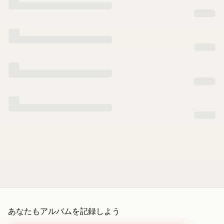
あなたもアルバムを記録しよう