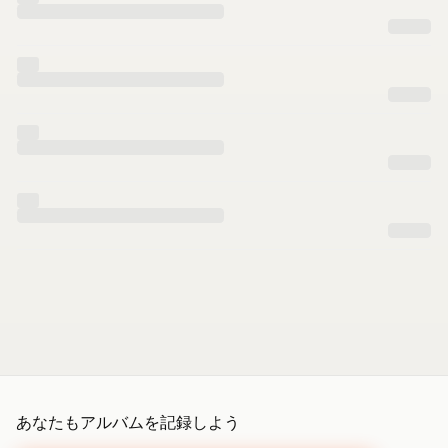
あなたもアルバムを記録しよう