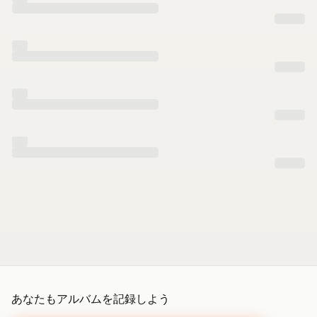
あなたもアルバムを記録しよう