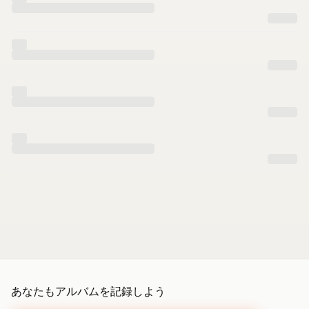
あなたもアルバムを記録しよう