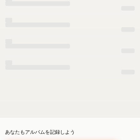
あなたもアルバムを記録しよう