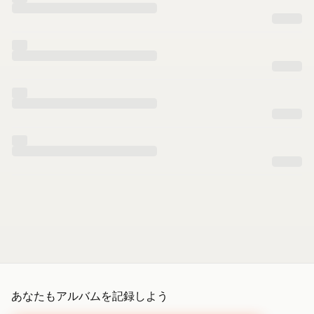
あなたもアルバムを記録しよう