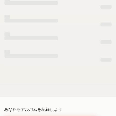
あなたもアルバムを記録しよう