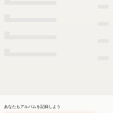
あなたもアルバムを記録しよう