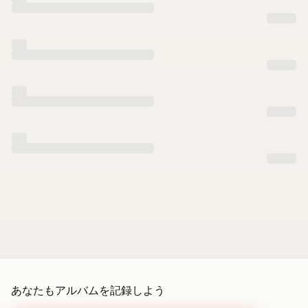
あなたもアルバムを記録しよう