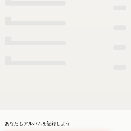
あなたもアルバムを記録しよう