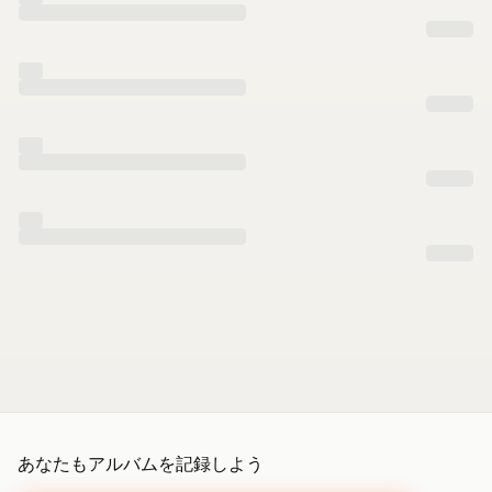
あなたもアルバムを記録しよう