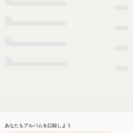
あなたもアルバムを記録しよう