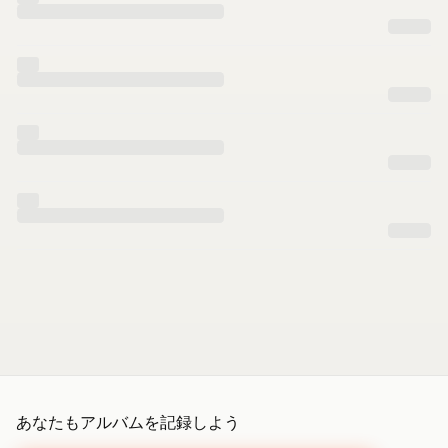
あなたもアルバムを記録しよう