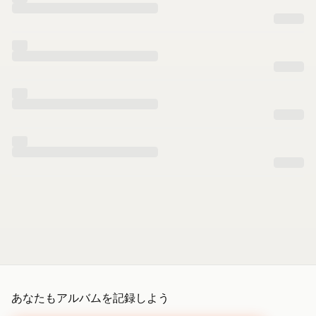
あなたもアルバムを記録しよう