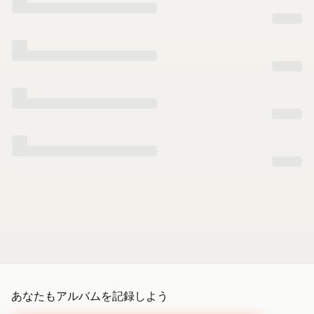
あなたもアルバムを記録しよう