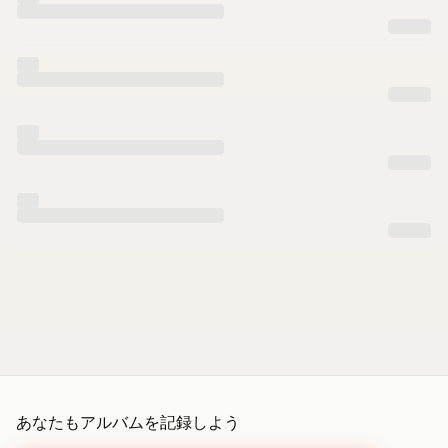
あなたもアルバムを記録しよう