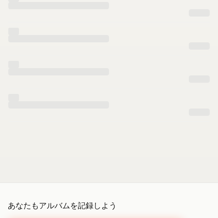
あなたもアルバムを記録しよう