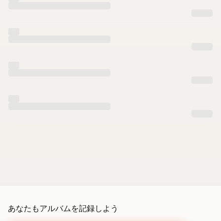
あなたもアルバムを記録しよう