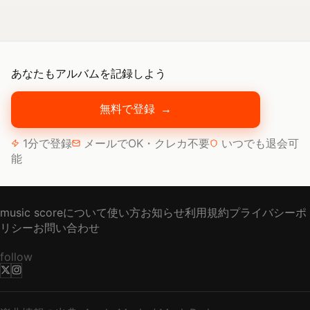
あなたもアルバムを記録しよう
無料で登録
→
1分で登録
メールでOK・クレカ不要
いつでも退会可
能
music scoreについて
使い方
お知らせ
利用規約
プライバシーポ
リシー
お問い合わせ
follow