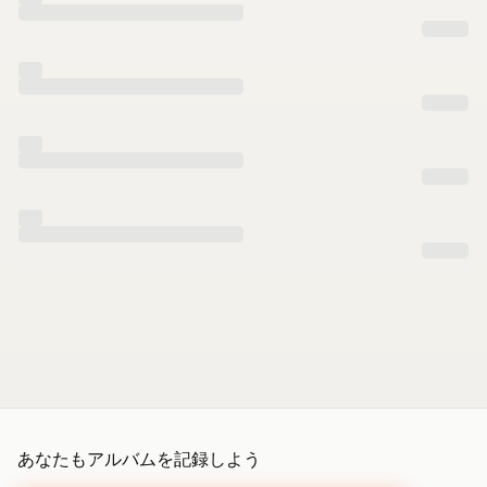
あなたもアルバムを記録しよう