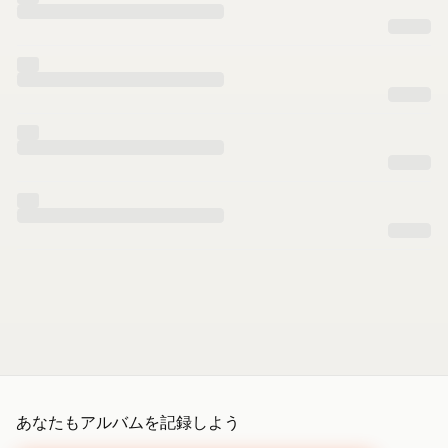
あなたもアルバムを記録しよう