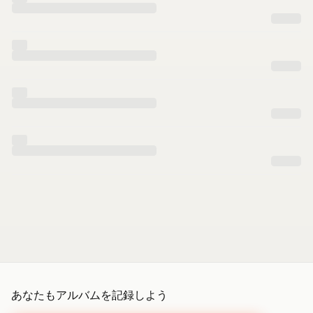
あなたもアルバムを記録しよう