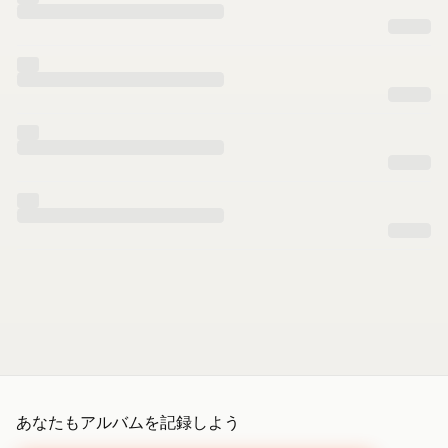
あなたもアルバムを記録しよう