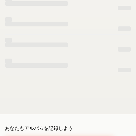
あなたもアルバムを記録しよう