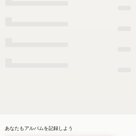
あなたもアルバムを記録しよう