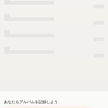
あなたもアルバムを記録しよう