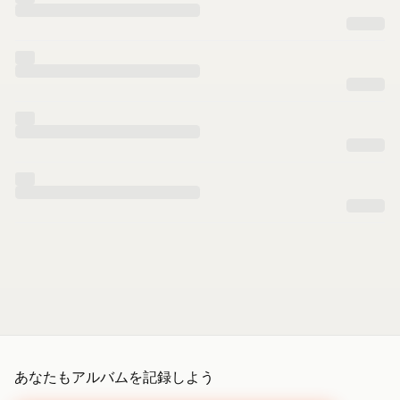
あなたもアルバムを記録しよう