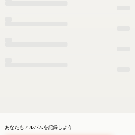
あなたもアルバムを記録しよう