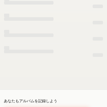
あなたもアルバムを記録しよう