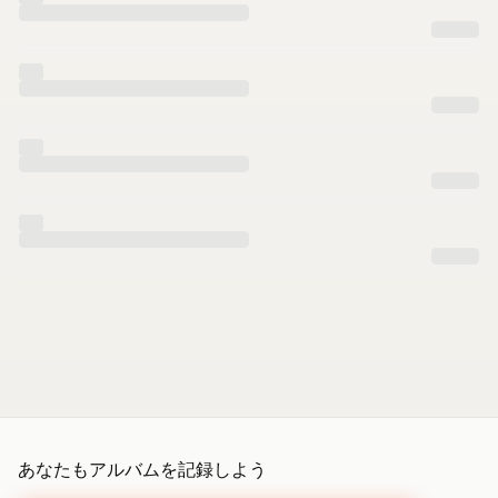
あなたもアルバムを記録しよう