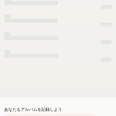
あなたもアルバムを記録しよう