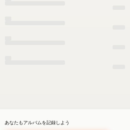
あなたもアルバムを記録しよう