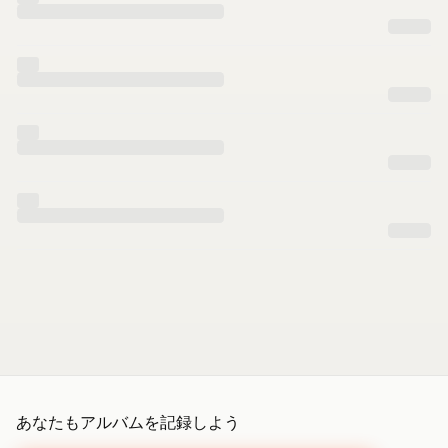
あなたもアルバムを記録しよう