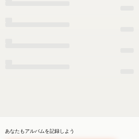
あなたもアルバムを記録しよう