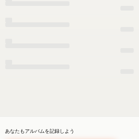
あなたもアルバムを記録しよう