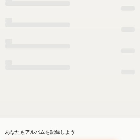
あなたもアルバムを記録しよう