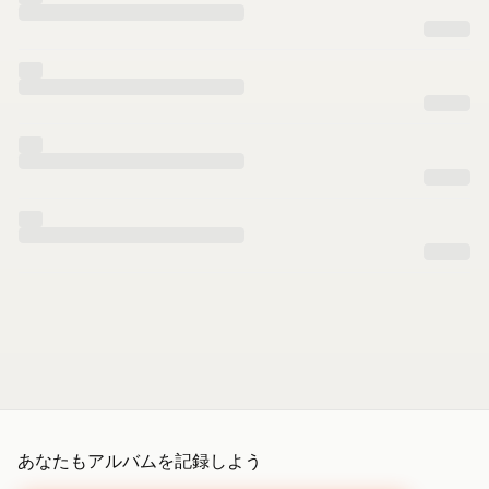
あなたもアルバムを記録しよう