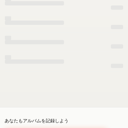
あなたもアルバムを記録しよう