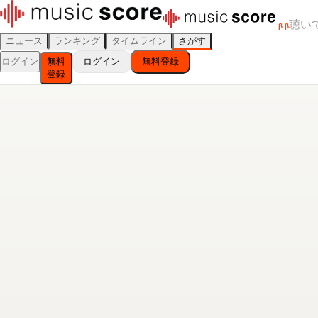
聴い
β
β
ニュース
ランキング
タイムライン
さがす
ログイン
無料
ログイン
無料登録
登録