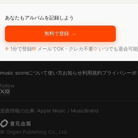
あなたもアルバムを記録しよう
無料で登録
→
1分で登録
メールでOK・クレカ不要
いつでも退会可能
music scoreについて
使い方
お知らせ
利用規約
プライバシーポ
follow
楽曲情報の出典: Apple Music / MusicBrainz
© Ongen Publishing Co., Ltd.