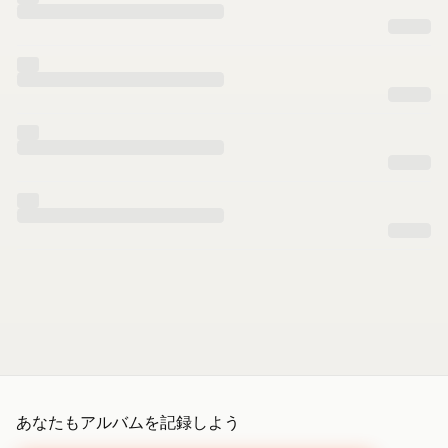
あなたもアルバムを記録しよう