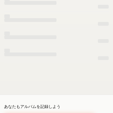
あなたもアルバムを記録しよう