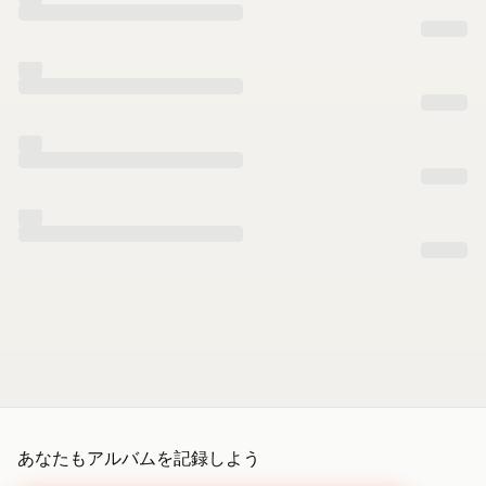
あなたもアルバムを記録しよう