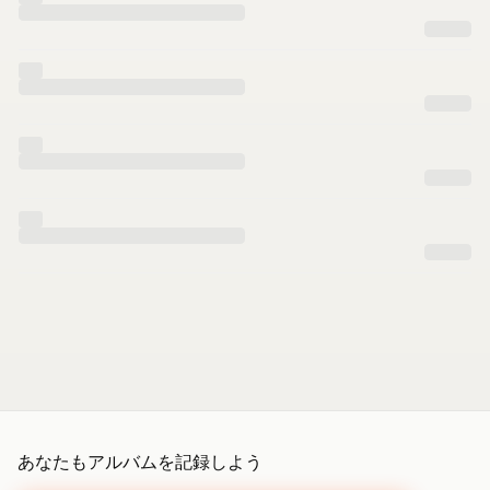
あなたもアルバムを記録しよう