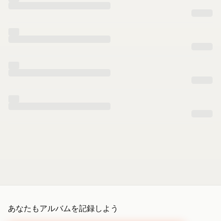
あなたもアルバムを記録しよう