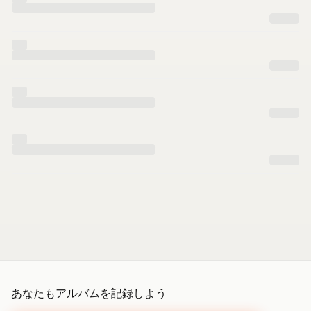
あなたもアルバムを記録しよう