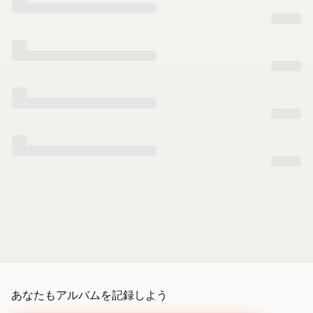
あなたもアルバムを記録しよう