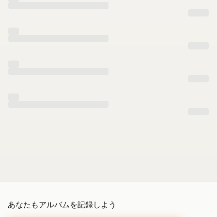
あなたもアルバムを記録しよう